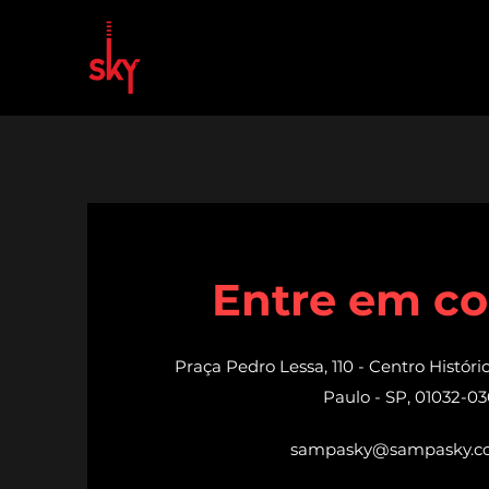
Página inicial
Sobre nós
Ao Vivo
Decks
Entre em co
Praça Pedro Lessa, 110 - Centro Históri
Paulo - SP, 01032-0
sampasky@sampasky.c