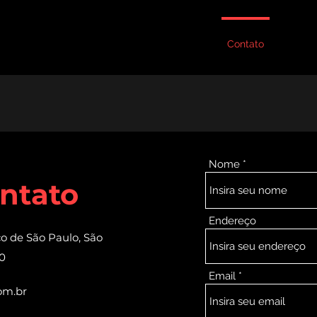
Perguntas frequentes
Galeria de Fotos
Contato
Evento
Nome
ntato
Endereço
co de São Paulo, São
30
Email
om.br