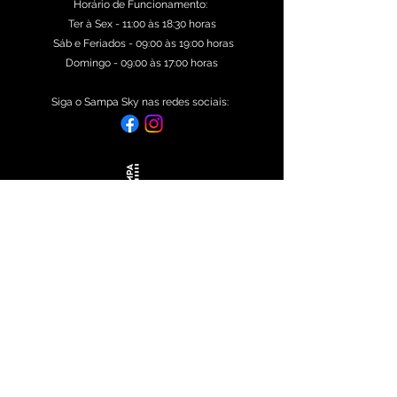
Horário de Funcionamento:
Ter à Sex - 11:00 às 18:30 horas
Sáb e Feriados - 09:00 às 19:00 horas
Domingo - 09:00 às 17:00 horas
Siga o Sampa Sky nas redes sociais:
Praça Pedro Lessa, 110 - Centro Histórico de São
Paulo, São Paulo - SP,
01032-030